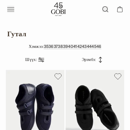
Гутал
Хэмжээ
:
35
36
37
38
39
40
41
42
43
44
45
46
Шүүх
:
Эрэмбэ
: