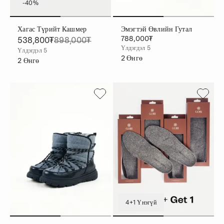
-40%
Хагас Түрийт Кашмер
Эмэгтэй Өвлийн Гутал
788,000₮
538,800₮
898,000₮
Үлдэгдэл 5
Үлдэгдэл 5
2
Өнгө
2
Өнгө
4+1 Үнэгүй