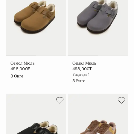
Оёмол Мюль
Оёмол Мюль
498,000₮
498,000₮
Үлдэгдэл 1
3
Өнгө
3
Өнгө