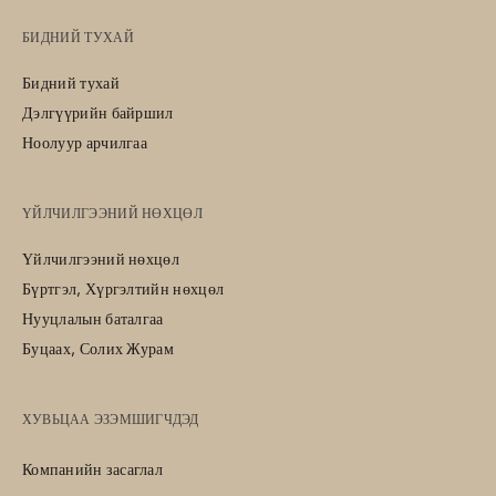
БИДНИЙ ТУХАЙ
Бидний тухай
Дэлгүүрийн байршил
Ноолуур арчилгаа
ҮЙЛЧИЛГЭЭНИЙ НӨХЦӨЛ
Үйлчилгээний нөхцөл
Бүртгэл, Хүргэлтийн нөхцөл
Нууцлалын баталгаа
Буцаах, Солих Журам
ХУВЬЦАА ЭЗЭМШИГЧДЭД
Компанийн засаглал