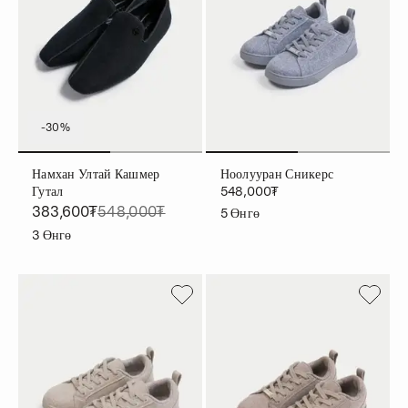
-30%
Намхан Ултай Кашмер
Ноолууран Сникерс
Гутал
548,000₮
383,600₮
548,000₮
5
Өнгө
3
Өнгө