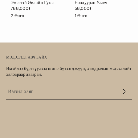
Эмэгтэй Өвлийн Гутал
Ноолууран Улавч
788,000₮
58,000₮
2
Өнгө
1
Өнгө
МЭДЭЭЛЭЛ АВЧ БАЙХ
Имэйлээ бүртгүүлээд шинэ бүтээгдэхүүн, хямдралын мэдээллийг
хялбараар аваарай.
Үйлчилгээний
нөхцөл