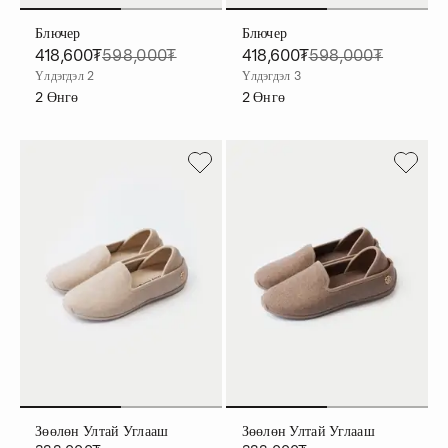
Блючер
Блючер
418,600₮
598,000₮
418,600₮
598,000₮
Үлдэгдэл 2
Үлдэгдэл 3
2
Өнгө
2
Өнгө
Зөөлөн Ултай Углааш
Зөөлөн Ултай Углааш