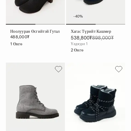
-40%
Ноолууран Өсгийтэй Гутал
Хагас Түрийт Кашмер
488,000₮
538,800₮
898,000₮
1
Өнгө
Үлдэгдэл 1
2
Өнгө