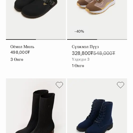
-40%
Оёмол Мюль
Сүлжмэл Пүүз
498,000₮
328,800₮
548,000₮
3
Өнгө
Үлдэгдэл 3
1
Өнгө