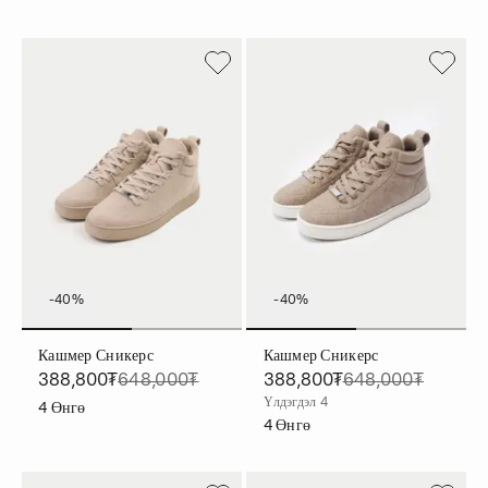
-40%
-40%
Кашмер Сникерс
Кашмер Сникерс
388,800₮
648,000₮
388,800₮
648,000₮
Үлдэгдэл 4
4
Өнгө
4
Өнгө