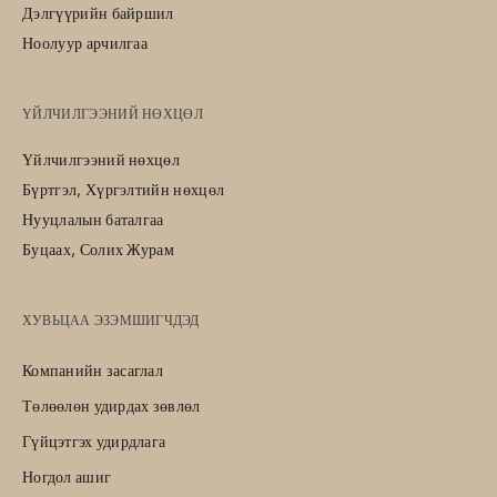
Дэлгүүрийн байршил
Ноолуур арчилгаа
ҮЙЛЧИЛГЭЭНИЙ НӨХЦӨЛ
Үйлчилгээний нөхцөл
Бүртгэл, Хүргэлтийн нөхцөл
Нууцлалын баталгаа
Буцаах, Солих Журам
ХУВЬЦАА ЭЗЭМШИГЧДЭД
Компанийн засаглал
Төлөөлөн удирдах зөвлөл
Гүйцэтгэх удирдлага
Ногдол ашиг