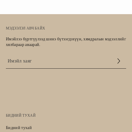
МЭДЭЭЛЭЛ АВЧ БАЙХ
Имэйлээ бүртгүүлээд шинэ бүтээгдэхүүн, хямдралын мэдээллийг
хялбараар аваарай.
Үйлчилгээний
нөхцөл
БИДНИЙ ТУХАЙ
Бидний тухай