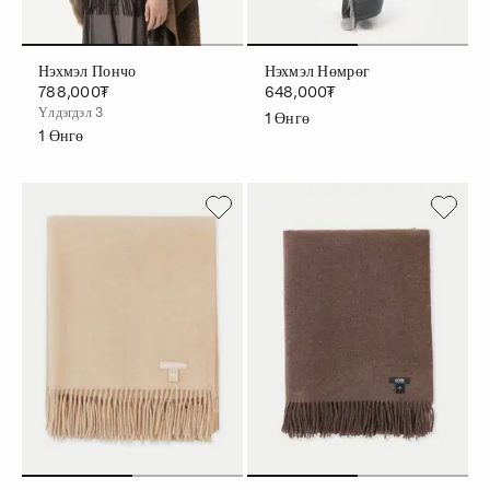
Нэхмэл Пончо
Нэхмэл Нөмрөг
788,000₮
648,000₮
Үлдэгдэл 3
1
Өнгө
1
Өнгө