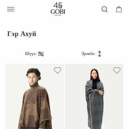
Гэр Ахуй
Шүүх
:
Эрэмбэ
: