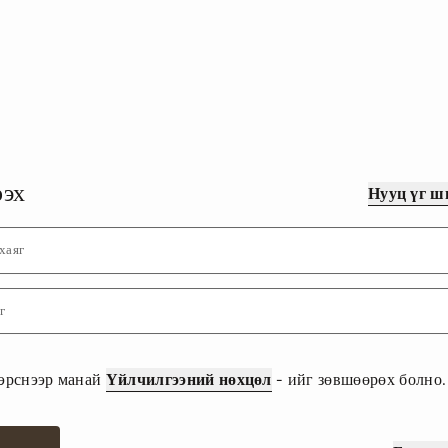
рэх
Нууц үг ш
хаяг
г
эрснээр манай
Үйлчилгээний нөхцөл
- ийг зөвшөөрөх болно.