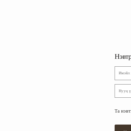
Нэвт
Имэйл 
Нууц ү
Та нэвт