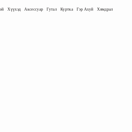
эй
Хүүхэд
Аксессуар
Гутал
Куртка
Гэр Ахуй
Хямдрал