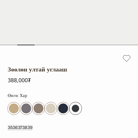
Зөөлөн ултай углааш
388,000₮
Өнгө:
Хар
35
36
37
38
39