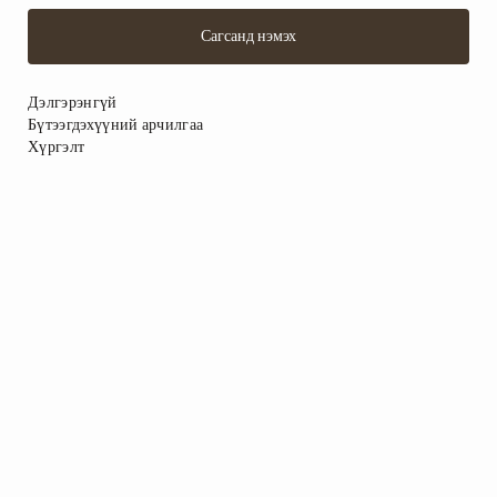
Сагсанд нэмэх
Дэлгэрэнгүй
Бүтээгдэхүүний арчилгаа
Хүргэлт