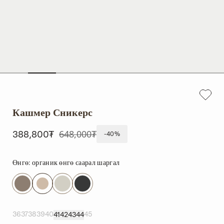
Кашмер Сникерс
648,000₮
388,800₮
-40%
Өнгө:
органик өнгө саарал шаргал
36
37
38
39
40
45
41
42
43
44