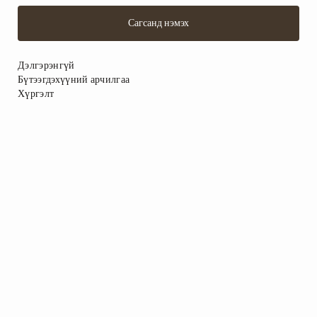
Сагсанд нэмэх
Дэлгэрэнгүй
Бүтээгдэхүүний арчилгаа
Хүргэлт