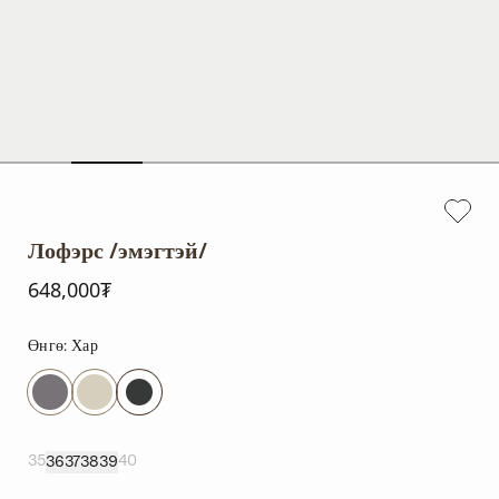
Лофэрс /эмэгтэй/
648,000₮
Өнгө:
Хар
35
40
36
37
38
39