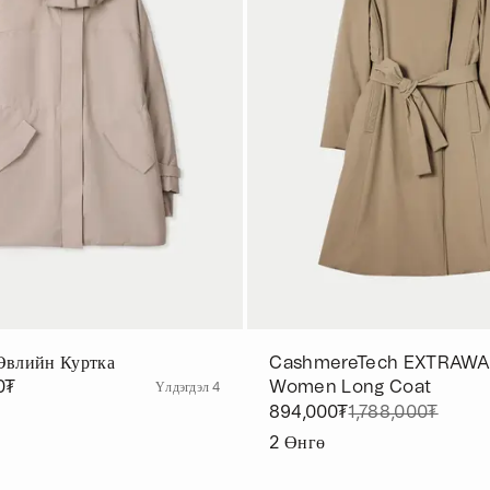
Өвлийн Куртка
CashmereTech EXTRAW
0₮
Women Long Coat
Үлдэгдэл 4
894,000₮
1,788,000₮
2
Өнгө