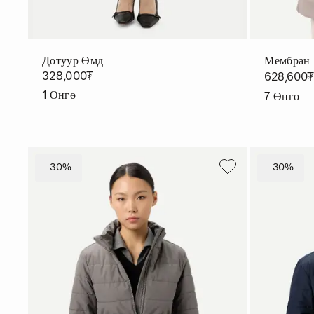
Дотуур Өмд
Мембран 
328,000₮
628,600
1
Өнгө
7
Өнгө
-30%
-30%