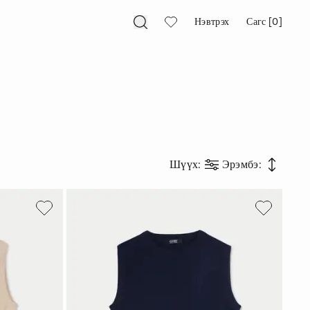
Нэвтрэх
Сагс [0]
Шүүх
:
Эрэмбэ
: