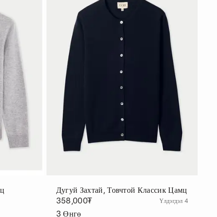
мц
Дугуй Захтай, Товчтой Классик Цамц
358,000₮
Үлдэгдэл 4
3
Өнгө