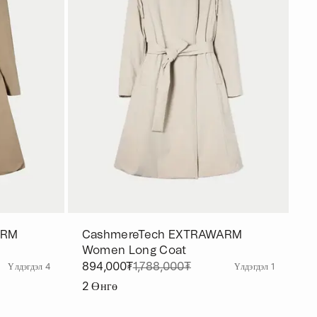
ARM
CashmereTech EXTRAWARM
Women Long Coat
894,000₮
1,788,000₮
Үлдэгдэл 4
Үлдэгдэл 1
2
Өнгө