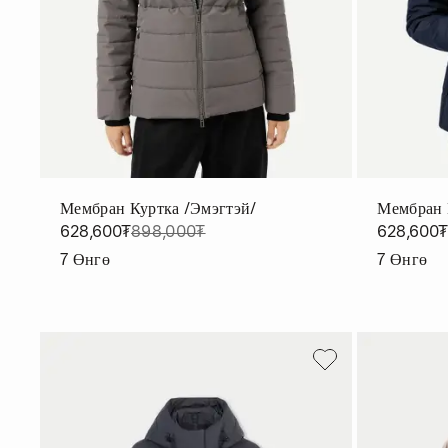
Мембран Куртка /эмэгтэй/
Мембран 
628,600₮
898,000₮
628,600
7
Өнгө
7
Өнгө