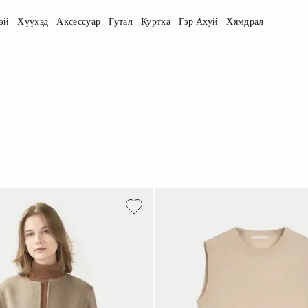
эй
Хүүхэд
Аксессуар
Гутал
Куртка
Гэр Ахуй
Хямдрал