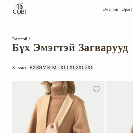
Эмэгтэй
Эрэгт
Эмэгтэй
Бүх Эмэгтэй Загварууд
Хэмжээ
:
F
XS
S
M
S-M
L-XL
L
XL
2XL
3XL