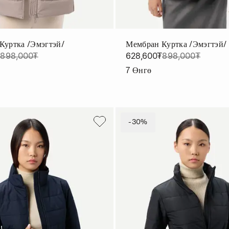
Куртка /эмэгтэй/
Мембран Куртка /эмэгтэй/
₮
898,000₮
628,600₮
898,000₮
7
Өнгө
-30%