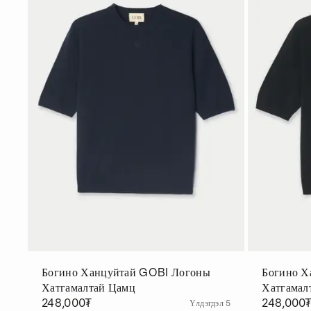
Богино Ханцуйтай GOBI Логоны
Богино Х
Хатгамалтай Цамц
Хатгамал
248,000₮
248,000
Үлдэгдэл 5