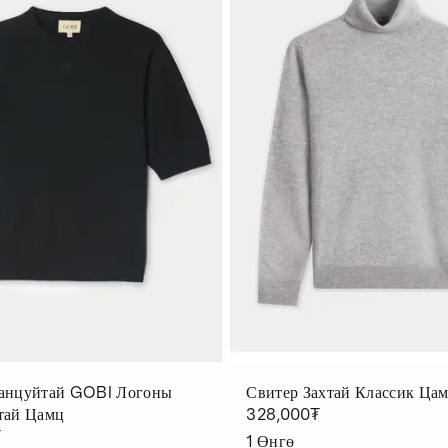
анцуйтай GOBI Логоны
Свитер Захтай Классик Ца
тай Цамц
328,000₮
₮
1
Өнгө