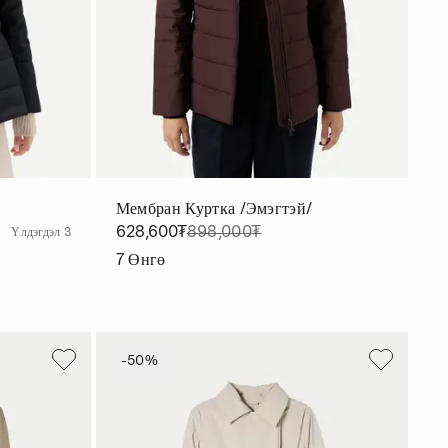
Мембран Куртка /эмэгтэй/
628,600₮
898,000₮
Үлдэгдэл 3
7
Өнгө
-50%