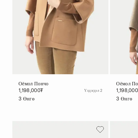
Оёмол Пончо
Оёмол П
1,198,000₮
1,198,00
Үлдэгдэл 2
3
Өнгө
3
Өнгө