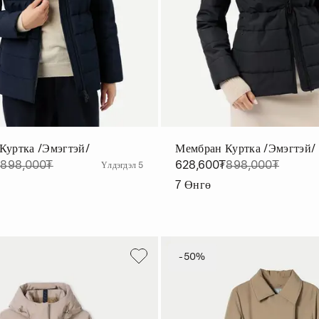
Куртка /эмэгтэй/
Мембран Куртка /эмэгтэй/
₮
898,000₮
628,600₮
898,000₮
Үлдэгдэл 5
7
Өнгө
-50%