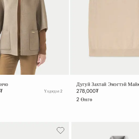
ончо
Дугуй Захтай Эмэгтэй Май
0₮
278,000₮
Үлдэгдэл 2
2
Өнгө