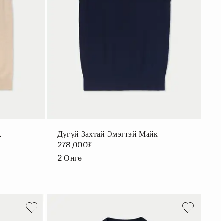
к
Дугуй Захтай Эмэгтэй Майк
278,000₮
2
Өнгө