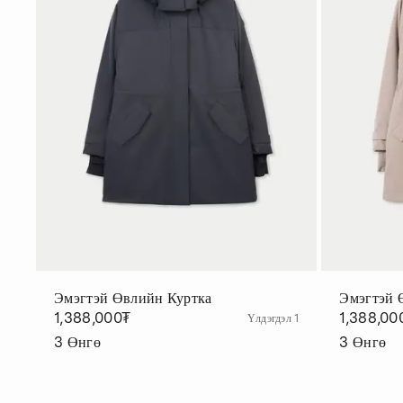
Эмэгтэй Өвлийн Куртка
Эмэгтэй 
1,388,000₮
1,388,00
Үлдэгдэл 1
3
Өнгө
3
Өнгө