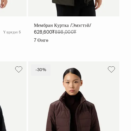
Мембран Куртка /эмэгтэй/
628,600₮
898,000₮
Үлдэгдэл 5
7
Өнгө
-30%