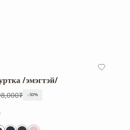
ртка /эмэгтэй/
98,000₮
-30%
н