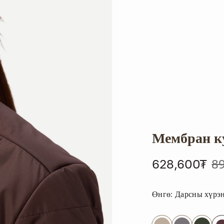
Мембран ку
8
628,600₮
Өнгө:
Дарсны хүрэ