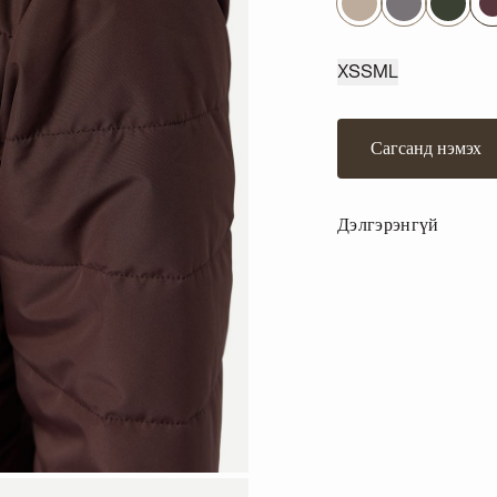
XS
S
M
L
Сагсанд нэмэх
Дэлгэрэнгүй