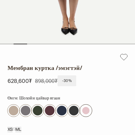
Мембран куртка /эмэгтэй/
898,000₮
628,600₮
-30%
Өнгө:
Шохойн цайвар ягаан
S
XS
M
L