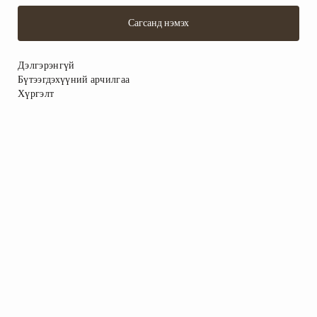
Сагсанд нэмэх
Дэлгэрэнгүй
Бүтээгдэхүүний арчилгаа
Хүргэлт