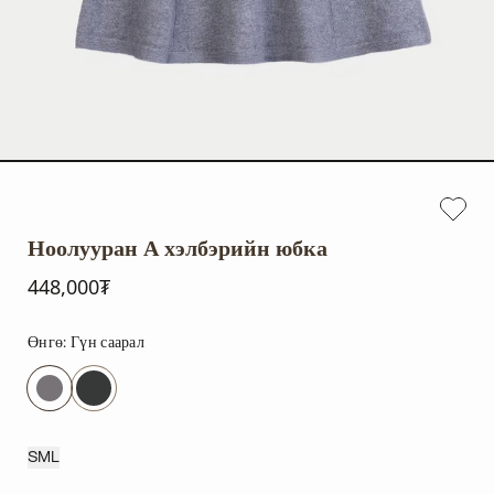
Ноолууран А хэлбэрийн юбка
448,000₮
Өнгө:
Гүн саарал
S
M
L