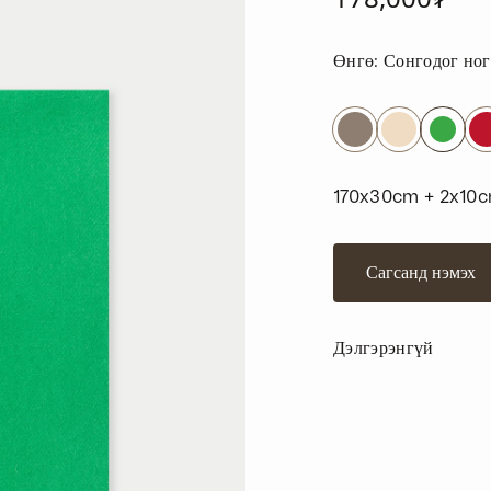
Өнгө:
Сонгодог но
170x30cm + 2x10
Сагсанд нэмэх
Дэлгэрэнгүй