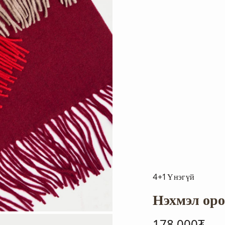
4+1 Үнэгүй
Нэхмэл ор
178,000₮