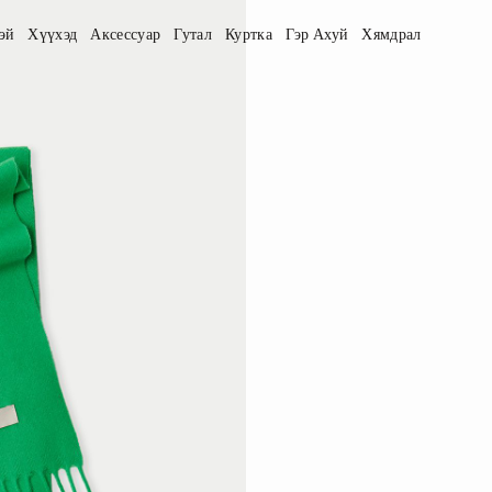
эй
Хүүхэд
Аксессуар
Гутал
Куртка
Гэр Ахуй
Хямдрал