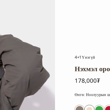
4+1 Үнэгүй
Нэхмэл ор
178,000₮
Өнгө:
Ноолуурын ш