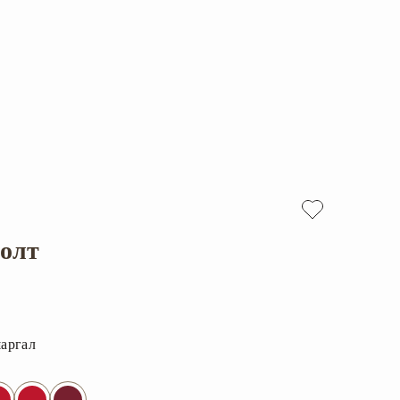
оолт
аргал