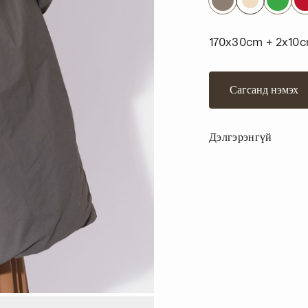
170x30cm + 2x10
Сагсанд нэмэх
Дэлгэрэнгүй