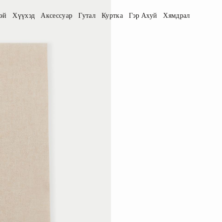
эй
Хүүхэд
Аксессуар
Гутал
Куртка
Гэр Ахуй
Хямдрал