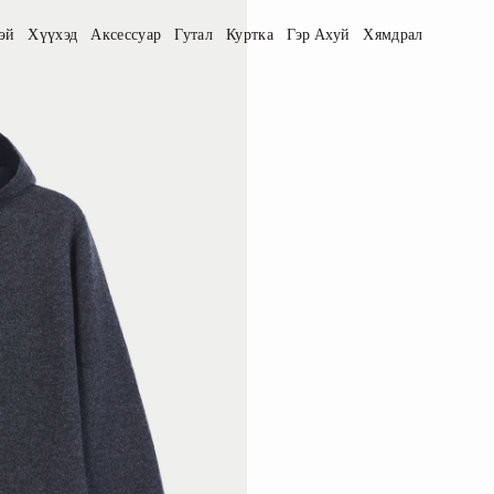
эй
Хүүхэд
Аксессуар
Гутал
Куртка
Гэр Ахуй
Хямдрал