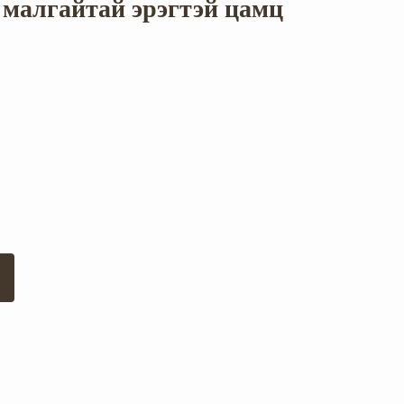
малгайтай эрэгтэй цамц