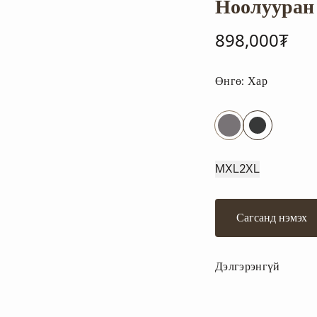
Ноолууран 
898,000₮
Өнгө:
Хар
M
XL
2XL
Сагсанд нэмэх
Дэлгэрэнгүй