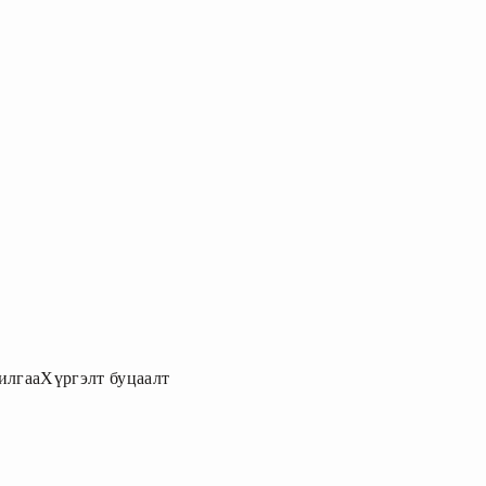
илгаа
Хүргэлт буцаалт