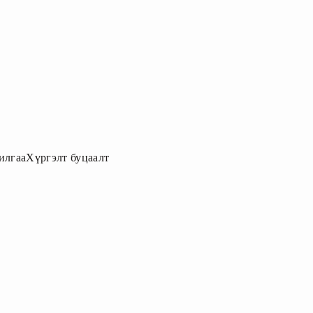
илгаа
Хүргэлт буцаалт