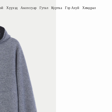
эй
Хүүхэд
Аксессуар
Гутал
Куртка
Гэр Ахуй
Хямдрал