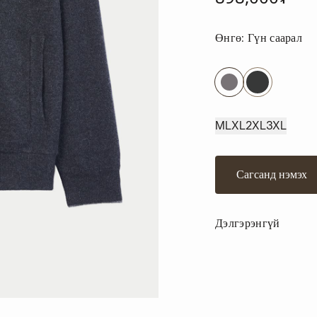
Өнгө:
Гүн саарал
M
L
XL
2XL
3XL
Сагсанд нэмэх
Дэлгэрэнгүй