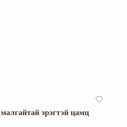
малгайтай эрэгтэй цамц