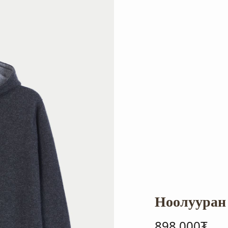
Ноолууран 
898,000₮