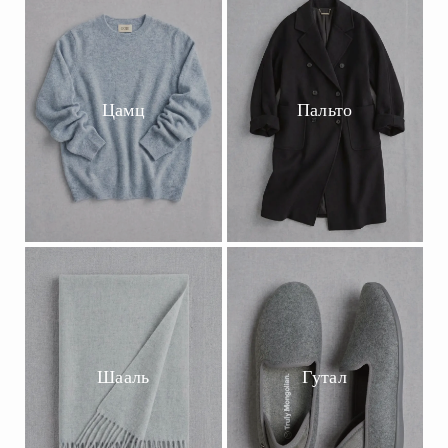
Цамц
Пальто
Шааль
Гутал