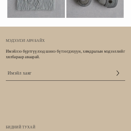
МЭДЭЭЛЭЛ АВЧ БАЙХ
Имэйлээ бүртгүүлээд шинэ бүтээгдэхүүн, хямдралын мэдээллийг
хялбараар аваарай.
Үйлчилгээний
нөхцөл
БИДНИЙ ТУХАЙ