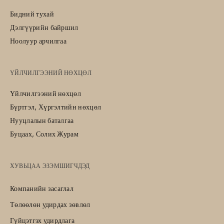
Бидний тухай
Дэлгүүрийн байршил
Ноолуур арчилгаа
ҮЙЛЧИЛГЭЭНИЙ НӨХЦӨЛ
Үйлчилгээний нөхцөл
Бүртгэл, Хүргэлтийн нөхцөл
Нууцлалын баталгаа
Буцаах, Солих Журам
ХУВЬЦАА ЭЗЭМШИГЧДЭД
Компанийн засаглал
Төлөөлөн удирдах зөвлөл
Гүйцэтгэх удирдлага