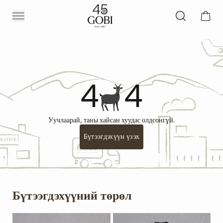
4
4
Уучлаарай, таны хайсан хуудас олдсонгүй.
Бүтээгдэхүүн үзэх
Бүтээгдэхүүний төрөл