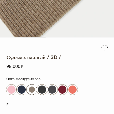
Сүлжмэл малгай / 3D /
98,000₮
Өнгө:
ноолуурын бор
F