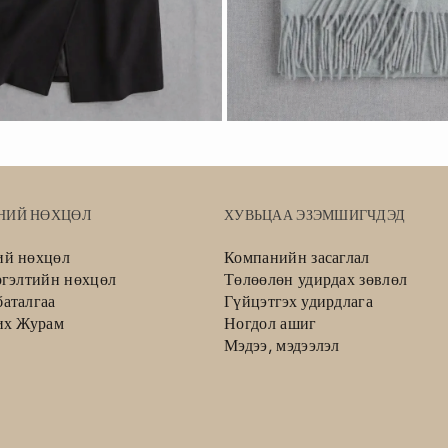
НИЙ НӨХЦӨЛ
ХУВЬЦАА ЭЗЭМШИГЧДЭД
ий нөхцөл
Компанийн засаглал
ргэлтийн нөхцөл
Төлөөлөн удирдах зөвлөл
аталгаа
Гүйцэтгэх удирдлага
их Журам
Ногдол ашиг
Мэдээ, мэдээлэл