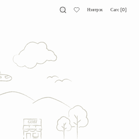
Нэвтрэх
Сагс [0]