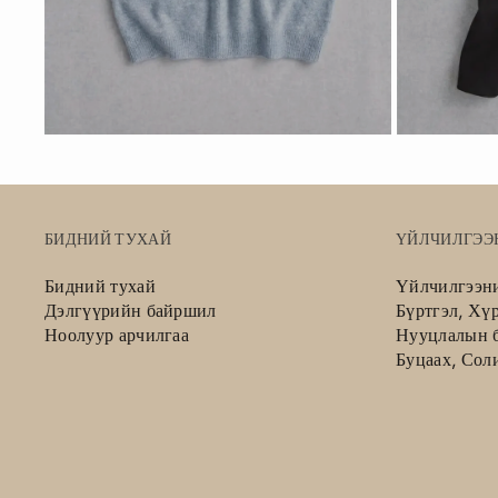
БИДНИЙ ТУХАЙ
ҮЙЛЧИЛГЭЭ
Бидний тухай
Үйлчилгээн
Дэлгүүрийн байршил
Бүртгэл, Хү
Ноолуур арчилгаа
Нууцлалын б
Буцаах, Сол