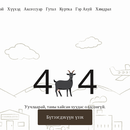
эй
Хүүхэд
Аксессуар
Гутал
Куртка
Гэр Ахуй
Хямдрал
4
4
Уучлаарай, таны хайсан хуудас олдсонгүй.
Бүтээгдэхүүн үзэх