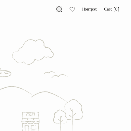
Нэвтрэх
Сагс [0]