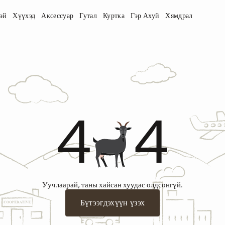
эй
Хүүхэд
Аксессуар
Гутал
Куртка
Гэр Ахуй
Хямдрал
4
4
Уучлаарай, таны хайсан хуудас олдсонгүй.
Бүтээгдэхүүн үзэх