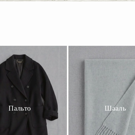
Пальто
Шааль