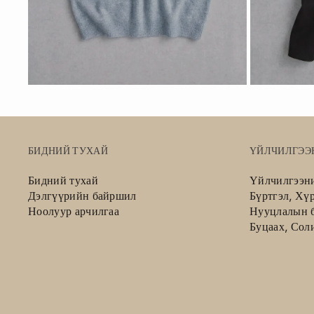
БИДНИЙ ТУХАЙ
ҮЙЛЧИЛГЭЭ
Бидний тухай
Үйлчилгээн
Дэлгүүрийн байршил
Бүртгэл, Хү
Ноолуур арчилгаа
Нууцлалын б
Буцаах, Сол