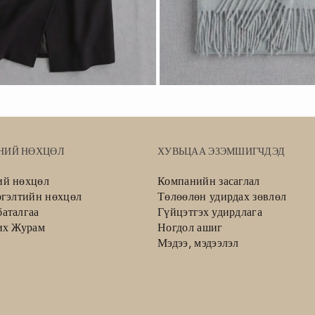
НИЙ НӨХЦӨЛ
ХУВЬЦАА ЭЗЭМШИГЧДЭД
ий нөхцөл
Компанийн засаглал
ргэлтийн нөхцөл
Төлөөлөн удирдах зөвлөл
аталгаа
Гүйцэтгэх удирдлага
их Журам
Ногдол ашиг
Мэдээ, мэдээлэл