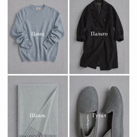
Цамц
Пальто
Шааль
Гутал