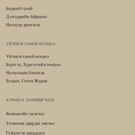
Бидний тухай
Дэлгүүрийн байршил
Ноолуур арчилгаа
ҮЙЛЧИЛГЭЭНИЙ НӨХЦӨЛ
Үйлчилгээний нөхцөл
Бүртгэл, Хүргэлтийн нөхцөл
Нууцлалын баталгаа
Буцаах, Солих Журам
ХУВЬЦАА ЭЗЭМШИГЧДЭД
Компанийн засаглал
Төлөөлөн удирдах зөвлөл
Гүйцэтгэх удирдлага