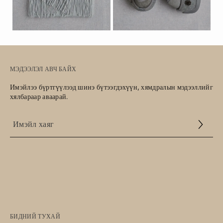
МЭДЭЭЛЭЛ АВЧ БАЙХ
Имэйлээ бүртгүүлээд шинэ бүтээгдэхүүн, хямдралын мэдээллийг
хялбараар аваарай.
Үйлчилгээний
нөхцөл
БИДНИЙ ТУХАЙ