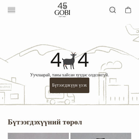
4
4
Уучлаарай, таны хайсан хуудас олдсонгүй.
Бүтээгдэхүүн үзэх
Бүтээгдэхүүний төрөл