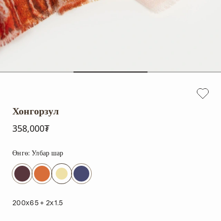
Хонгорзул
358,000₮
Өнгө:
Улбар шар
200x65 + 2x1.5