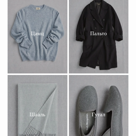
Цамц
Пальто
Шааль
Гутал