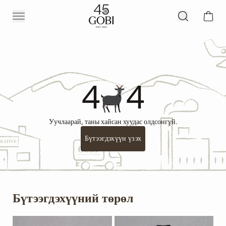
4
4
Уучлаарай, таны хайсан хуудас олдсонгүй.
Бүтээгдэхүүн үзэх
Бүтээгдэхүүний төрөл