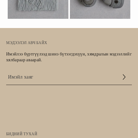
МЭДЭЭЛЭЛ АВЧ БАЙХ
Имэйлээ бүртгүүлээд шинэ бүтээгдэхүүн, хямдралын мэдээллийг
хялбараар аваарай.
Үйлчилгээний
нөхцөл
БИДНИЙ ТУХАЙ