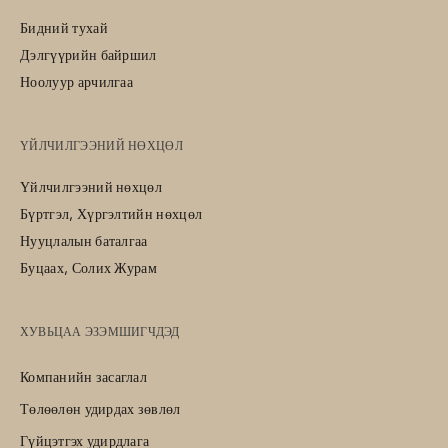
Бидний тухай
Дэлгүүрийн байршил
Ноолуур арчилгаа
ҮЙЛЧИЛГЭЭНИЙ НӨХЦӨЛ
Үйлчилгээний нөхцөл
Бүртгэл, Хүргэлтийн нөхцөл
Нууцлалын баталгаа
Буцаах, Солих Журам
ХУВЬЦАА ЭЗЭМШИГЧДЭД
Компанийн засаглал
Төлөөлөн удирдах зөвлөл
Гүйцэтгэх удирдлага