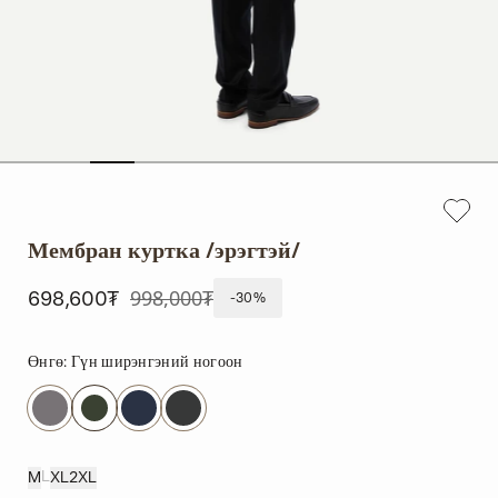
Мембран куртка /эрэгтэй/
998,000₮
698,600₮
-30%
Өнгө:
Гүн ширэнгэний ногоон
L
M
XL
2XL