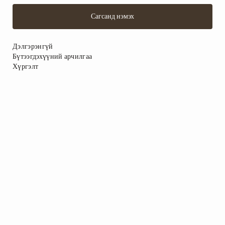
Сагсанд нэмэх
Дэлгэрэнгүй
Бүтээгдэхүүний арчилгаа
Хүргэлт