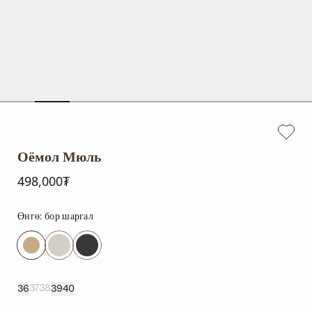
Оёмол Мюль
498,000₮
Өнгө:
бор шаргал
37
38
36
39
40