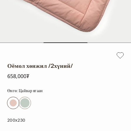
Оёмол хөнжил /2хүний/
658,000₮
Өнгө:
Цайвар ягаан
200x230