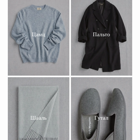
Цамц
Пальто
Шааль
Гутал