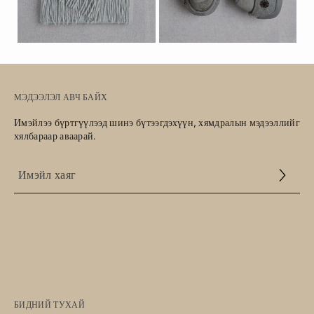
МЭДЭЭЛЭЛ АВЧ БАЙХ
Имэйлээ бүртгүүлээд шинэ бүтээгдэхүүн, хямдралын мэдээллийг
хялбараар аваарай.
Үйлчилгээний
нөхцөл
БИДНИЙ ТУХАЙ