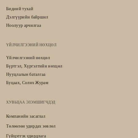
Бидний тухай
Дэлгүүрийн байршил
Ноолуур арчилгаа
ҮЙЛЧИЛГЭЭНИЙ НӨХЦӨЛ
Үйлчилгээний нөхцөл
Бүртгэл, Хүргэлтийн нөхцөл
Нууцлалын баталгаа
Буцаах, Солих Журам
ХУВЬЦАА ЭЗЭМШИГЧДЭД
Компанийн засаглал
Төлөөлөн удирдах зөвлөл
Гүйцэтгэх удирдлага