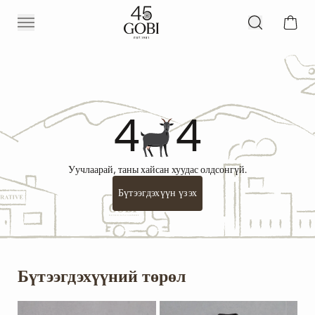
4
4
Уучлаарай, таны хайсан хуудас олдсонгүй.
Бүтээгдэхүүн үзэх
Бүтээгдэхүүний төрөл