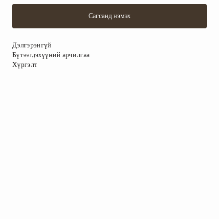
Сагсанд нэмэх
Дэлгэрэнгүй
Бүтээгдэхүүний арчилгаа
Хүргэлт