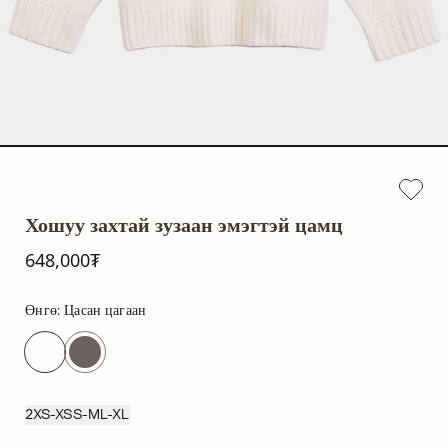
Хошуу захтай зузаан эмэгтэй цамц
648,000₮
Өнгө:
Цасан цагаан
2XS-XS
S-M
L-XL