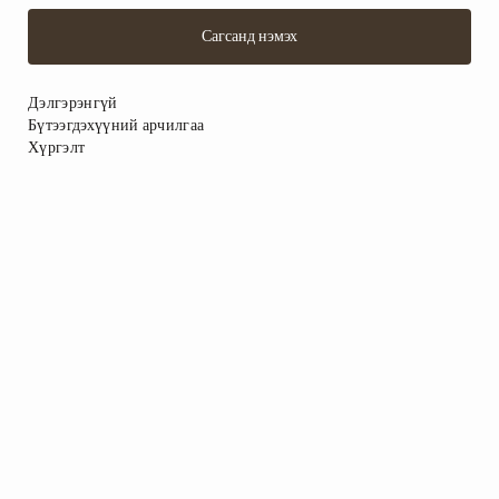
Сагсанд нэмэх
Дэлгэрэнгүй
Бүтээгдэхүүний арчилгаа
Хүргэлт