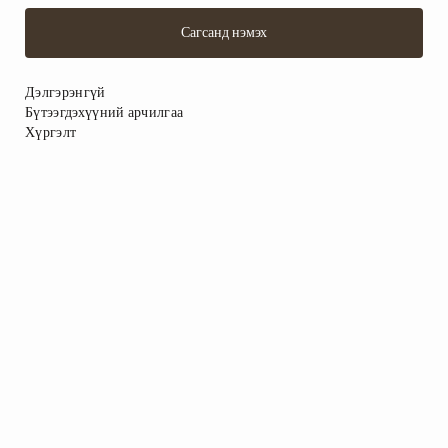
Сагсанд нэмэх
Дэлгэрэнгүй
Бүтээгдэхүүний арчилгаа
Хүргэлт