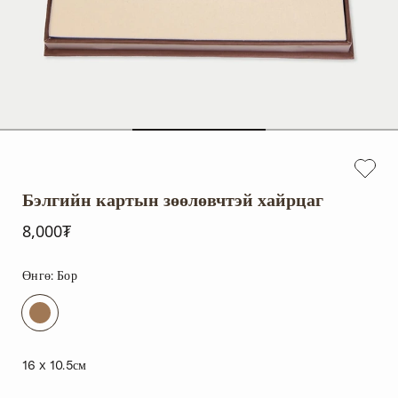
Бэлгийн картын зөөлөвчтэй хайрцаг
8,000₮
Өнгө:
Бор
16 x 10.5см