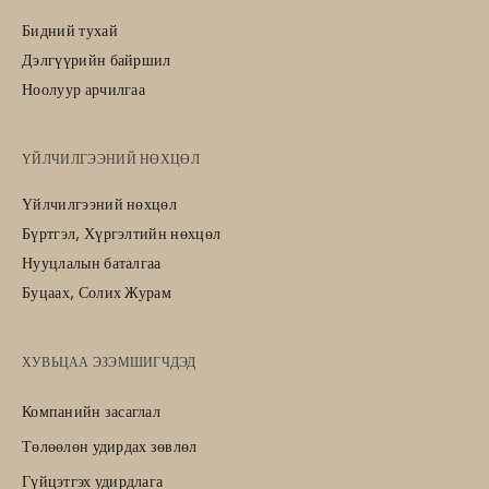
Бидний тухай
Дэлгүүрийн байршил
Ноолуур арчилгаа
ҮЙЛЧИЛГЭЭНИЙ НӨХЦӨЛ
Үйлчилгээний нөхцөл
Бүртгэл, Хүргэлтийн нөхцөл
Нууцлалын баталгаа
Буцаах, Солих Журам
ХУВЬЦАА ЭЗЭМШИГЧДЭД
Компанийн засаглал
Төлөөлөн удирдах зөвлөл
Гүйцэтгэх удирдлага