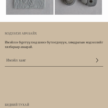
МЭДЭЭЛЭЛ АВЧ БАЙХ
Имэйлээ бүртгүүлээд шинэ бүтээгдэхүүн, хямдралын мэдээллийг
хялбараар аваарай.
Үйлчилгээний
нөхцөл
БИДНИЙ ТУХАЙ