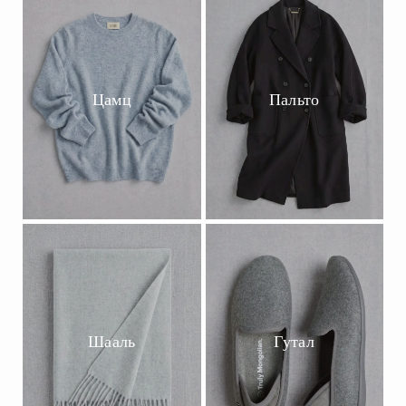
Цамц
Пальто
Шааль
Гутал