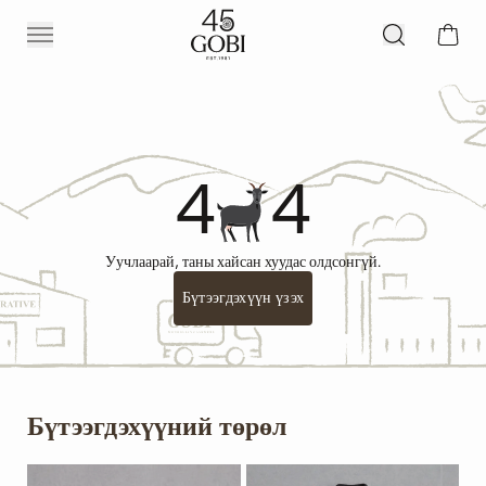
4
4
Уучлаарай, таны хайсан хуудас олдсонгүй.
Бүтээгдэхүүн үзэх
Бүтээгдэхүүний төрөл