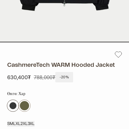
CashmereTech WARM Hooded Jacket
788,000₮
630,400₮
-20%
Өнгө:
Хар
S
M
L
XL
2XL
3XL