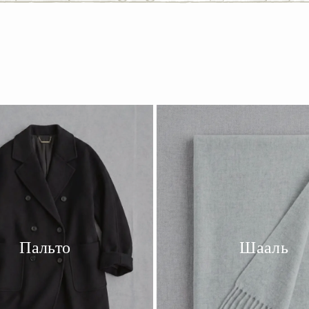
Пальто
Шааль