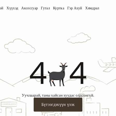
эй
Хүүхэд
Аксессуар
Гутал
Куртка
Гэр Ахуй
Хямдрал
4
4
Уучлаарай, таны хайсан хуудас олдсонгүй.
Бүтээгдэхүүн үзэх