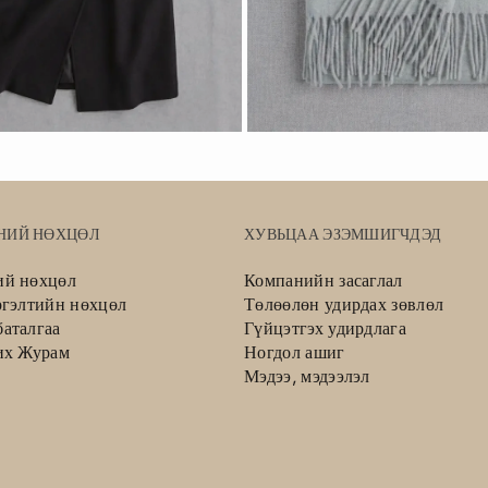
НИЙ НӨХЦӨЛ
ХУВЬЦАА ЭЗЭМШИГЧДЭД
ий нөхцөл
Компанийн засаглал
ргэлтийн нөхцөл
Төлөөлөн удирдах зөвлөл
аталгаа
Гүйцэтгэх удирдлага
их Журам
Ногдол ашиг
Мэдээ, мэдээлэл