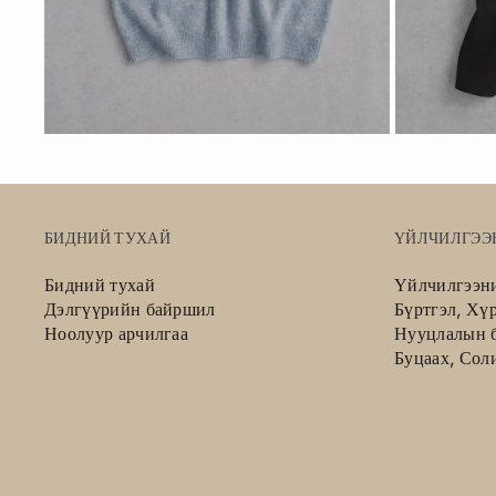
БИДНИЙ ТУХАЙ
ҮЙЛЧИЛГЭЭ
Бидний тухай
Үйлчилгээн
Дэлгүүрийн байршил
Бүртгэл, Хү
Ноолуур арчилгаа
Нууцлалын б
Буцаах, Сол