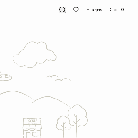
Нэвтрэх
Сагс [0]