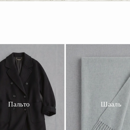
Пальто
Шааль