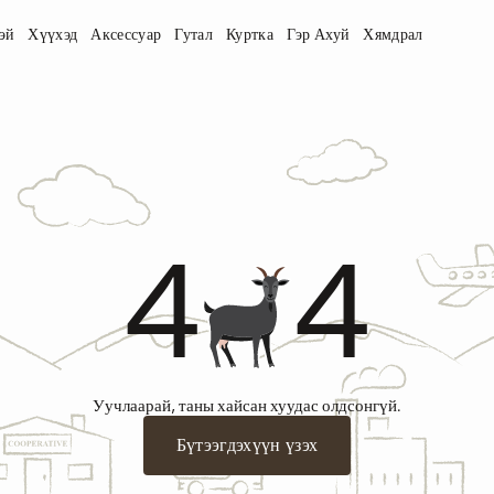
эй
Хүүхэд
Аксессуар
Гутал
Куртка
Гэр Ахуй
Хямдрал
4
4
Уучлаарай, таны хайсан хуудас олдсонгүй.
Бүтээгдэхүүн үзэх