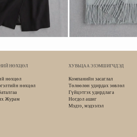
НИЙ НӨХЦӨЛ
ХУВЬЦАА ЭЗЭМШИГЧДЭД
ий нөхцөл
Компанийн засаглал
ргэлтийн нөхцөл
Төлөөлөн удирдах зөвлөл
аталгаа
Гүйцэтгэх удирдлага
их Журам
Ногдол ашиг
Мэдээ, мэдээлэл