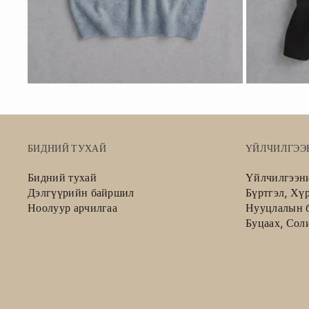
БИДНИЙ ТУХАЙ
ҮЙЛЧИЛГЭЭ
Бидний тухай
Үйлчилгээн
Дэлгүүрийн байршил
Бүртгэл, Хү
Ноолуур арчилгаа
Нууцлалын б
Буцаах, Сол