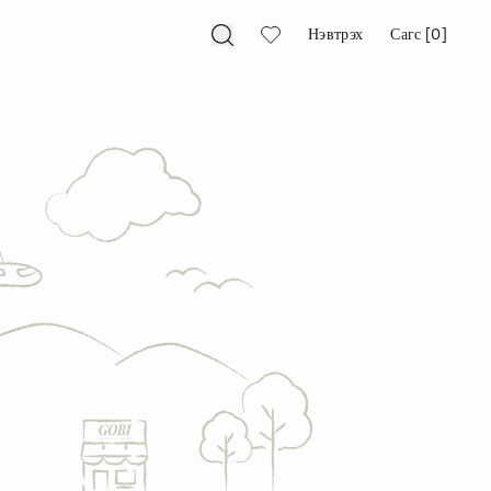
Нэвтрэх
Сагс [0]