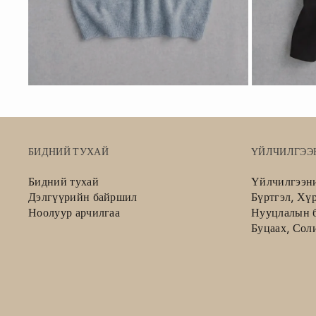
БИДНИЙ ТУХАЙ
ҮЙЛЧИЛГЭЭ
Бидний тухай
Үйлчилгээн
Дэлгүүрийн байршил
Бүртгэл, Хү
Ноолуур арчилгаа
Нууцлалын б
Буцаах, Сол