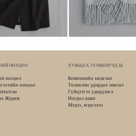
НИЙ НӨХЦӨЛ
ХУВЬЦАА ЭЗЭМШИГЧДЭД
ий нөхцөл
Компанийн засаглал
ргэлтийн нөхцөл
Төлөөлөн удирдах зөвлөл
аталгаа
Гүйцэтгэх удирдлага
их Журам
Ногдол ашиг
Мэдээ, мэдээлэл