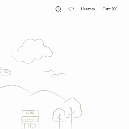
Нэвтрэх
Сагс [0]