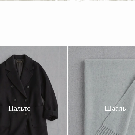
Пальто
Шааль