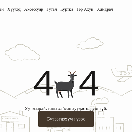
эй
Хүүхэд
Аксессуар
Гутал
Куртка
Гэр Ахуй
Хямдрал
4
4
Уучлаарай, таны хайсан хуудас олдсонгүй.
Бүтээгдэхүүн үзэх