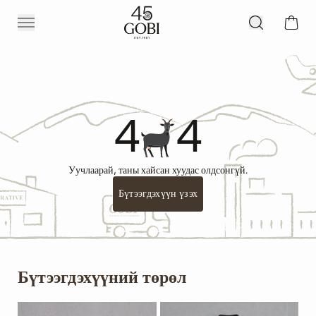
4
4
Уучлаарай, таны хайсан хуудас олдсонгүй.
Бүтээгдэхүүн үзэх
Бүтээгдэхүүний төрөл