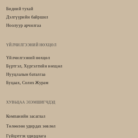
Бидний тухай
Дэлгүүрийн байршил
Ноолуур арчилгаа
ҮЙЛЧИЛГЭЭНИЙ НӨХЦӨЛ
Үйлчилгээний нөхцөл
Бүртгэл, Хүргэлтийн нөхцөл
Нууцлалын баталгаа
Буцаах, Солих Журам
ХУВЬЦАА ЭЗЭМШИГЧДЭД
Компанийн засаглал
Төлөөлөн удирдах зөвлөл
Гүйцэтгэх удирдлага