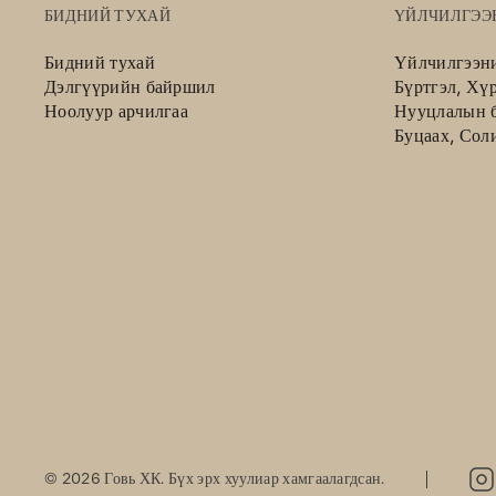
БИДНИЙ ТУХАЙ
ҮЙЛЧИЛГЭЭ
Бидний тухай
Үйлчилгээн
Дэлгүүрийн байршил
Бүртгэл, Хү
Ноолуур арчилгаа
Нууцлалын б
Буцаах, Сол
©
2026
Говь ХК. Бүх эрх хуулиар хамгаалагдсан.