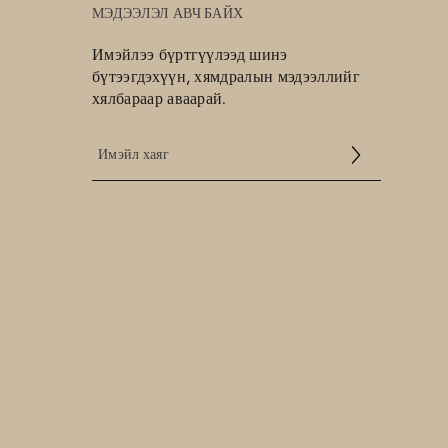
МЭДЭЭЛЭЛ АВЧ БАЙХ
Имэйлээ бүртгүүлээд шинэ
бүтээгдэхүүн, хямдралын мэдээллийг
хялбараар аваарай.
Үйлчилгээний нөхцөл