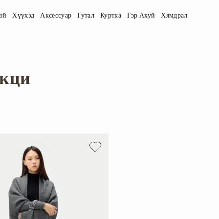
эй
Хүүхэд
Аксессуар
Гутал
Куртка
Гэр Ахуй
Хямдрал
екци