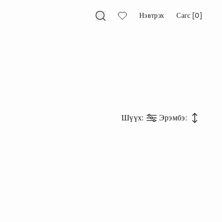
Нэвтрэх
Сагс [0]
Шүүх
:
Эрэмбэ
: