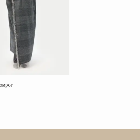
өмрөг
₮