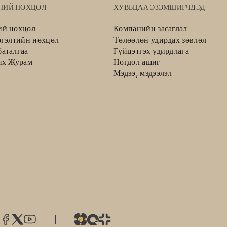
НИЙ НӨХЦӨЛ
ХУВЬЦАА ЭЗЭМШИГЧДЭД
ий нөхцөл
Компанийн засаглал
ргэлтийн нөхцөл
Төлөөлөн удирдах зөвлөл
аталгаа
Гүйцэтгэх удирдлага
их Журам
Ногдол ашиг
Мэдээ, мэдээлэл