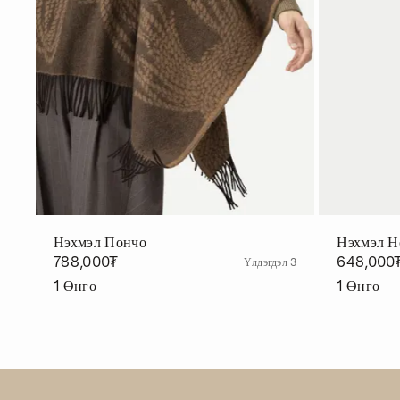
Нэхмэл Пончо
Нэхмэл Н
788,000₮
648,000
Үлдэгдэл 3
1
Өнгө
1
Өнгө