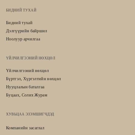
БИДНИЙ ТУХАЙ
Бидний тухай
Дэлгүүрийн байршил
Ноолуур арчилгаа
ҮЙЛЧИЛГЭЭНИЙ НӨХЦӨЛ
Үйлчилгээний нөхцөл
Бүртгэл, Хүргэлтийн нөхцөл
Нууцлалын баталгаа
Буцаах, Солих Журам
ХУВЬЦАА ЭЗЭМШИГЧДЭД
Компанийн засаглал