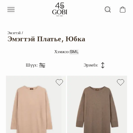
Эмэгтэй
Эмэгтэй Платье, Юбка
Хэмжээ
:
S
M
L
Шүүх
:
Эрэмбэ
: