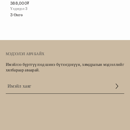
388,000₮
Үлдэгдэл 3
3
Өнгө
МЭДЭЭЛЭЛ АВЧ БАЙХ
Имэйлээ бүртгүүлээд шинэ бүтээгдэхүүн, хямдралын мэдээллийг
хялбараар аваарай.
Үйлчилгээний
нөхцөл