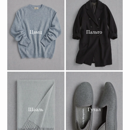
Цамц
Пальто
Шааль
Гутал