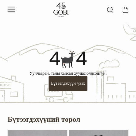
4
4
Уучлаарай, таны хайсан хуудас олдсонгүй.
Бүтээгдэхүүн үзэх
Бүтээгдэхүүний төрөл