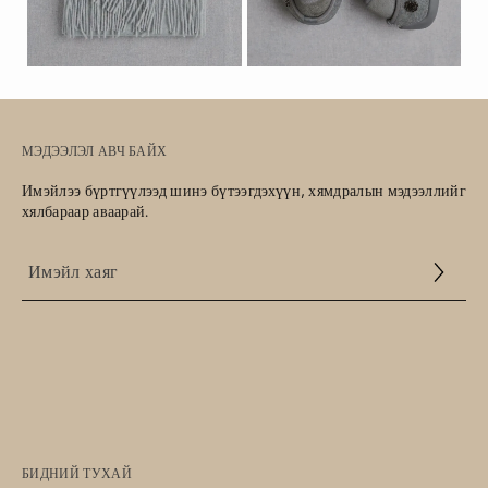
МЭДЭЭЛЭЛ АВЧ БАЙХ
Имэйлээ бүртгүүлээд шинэ бүтээгдэхүүн, хямдралын мэдээллийг
хялбараар аваарай.
Үйлчилгээний
нөхцөл
БИДНИЙ ТУХАЙ