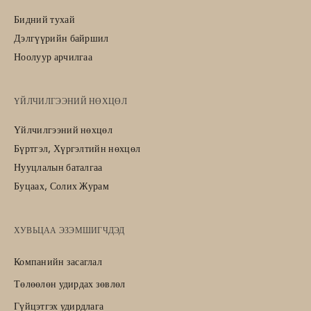
Бидний тухай
Дэлгүүрийн байршил
Ноолуур арчилгаа
ҮЙЛЧИЛГЭЭНИЙ НӨХЦӨЛ
Үйлчилгээний нөхцөл
Бүртгэл, Хүргэлтийн нөхцөл
Нууцлалын баталгаа
Буцаах, Солих Журам
ХУВЬЦАА ЭЗЭМШИГЧДЭД
Компанийн засаглал
Төлөөлөн удирдах зөвлөл
Гүйцэтгэх удирдлага