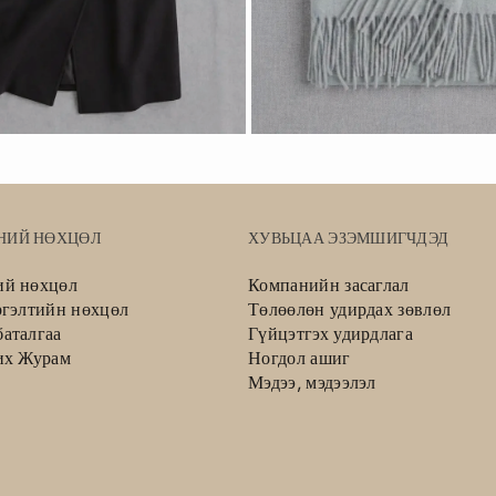
НИЙ НӨХЦӨЛ
ХУВЬЦАА ЭЗЭМШИГЧДЭД
ий нөхцөл
Компанийн засаглал
ргэлтийн нөхцөл
Төлөөлөн удирдах зөвлөл
аталгаа
Гүйцэтгэх удирдлага
их Журам
Ногдол ашиг
Мэдээ, мэдээлэл