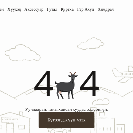
эй
Хүүхэд
Аксессуар
Гутал
Куртка
Гэр Ахуй
Хямдрал
4
4
Уучлаарай, таны хайсан хуудас олдсонгүй.
Бүтээгдэхүүн үзэх