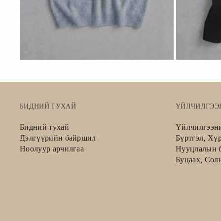
БИДНИЙ ТУХАЙ
ҮЙЛЧИЛГЭЭ
Бидний тухай
Үйлчилгээн
Дэлгүүрийн байршил
Бүртгэл, Хү
Ноолуур арчилгаа
Нууцлалын б
Буцаах, Сол