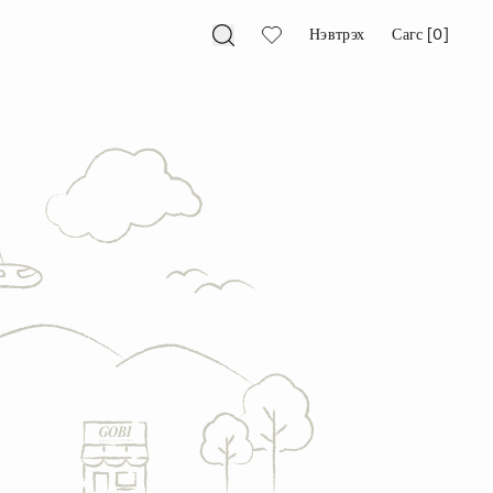
Нэвтрэх
Сагс [0]