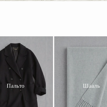
Пальто
Шааль