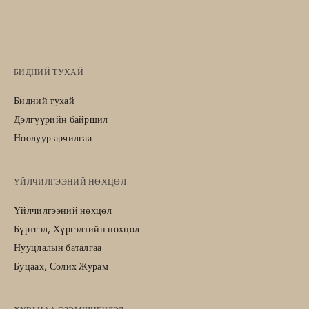
Үйлчилгээний
нөхцөл
БИДНИЙ ТУХАЙ
Бидний тухай
Дэлгүүрийн байршил
Ноолуур арчилгаа
ҮЙЛЧИЛГЭЭНИЙ НӨХЦӨЛ
Үйлчилгээний нөхцөл
Бүртгэл, Хүргэлтийн нөхцөл
Нууцлалын баталгаа
Буцаах, Солих Журам