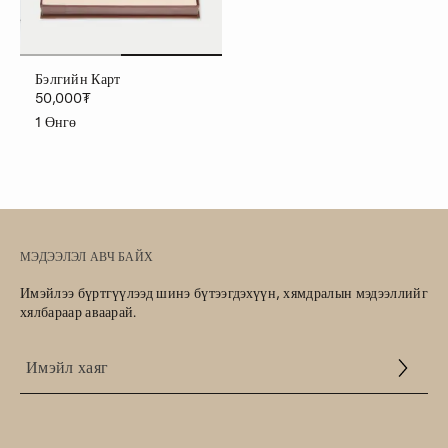
Бэлгийн Карт
50,000₮
1
Өнгө
МЭДЭЭЛЭЛ АВЧ БАЙХ
Имэйлээ бүртгүүлээд шинэ бүтээгдэхүүн, хямдралын мэдээллийг
хялбараар аваарай.