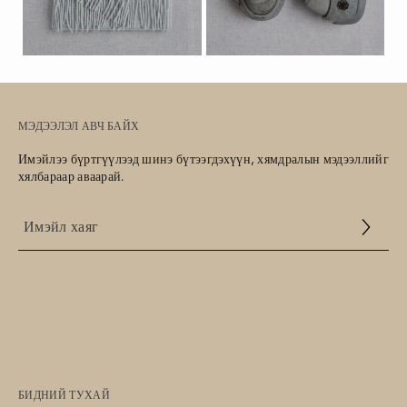
МЭДЭЭЛЭЛ АВЧ БАЙХ
Имэйлээ бүртгүүлээд шинэ бүтээгдэхүүн, хямдралын мэдээллийг
хялбараар аваарай.
Үйлчилгээний
нөхцөл
БИДНИЙ ТУХАЙ