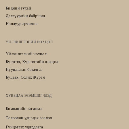
Бидний тухай
Дэлгүүрийн байршил
Ноолуур арчилгаа
ҮЙЛЧИЛГЭЭНИЙ НӨХЦӨЛ
Үйлчилгээний нөхцөл
Бүртгэл, Хүргэлтийн нөхцөл
Нууцлалын баталгаа
Буцаах, Солих Журам
ХУВЬЦАА ЭЗЭМШИГЧДЭД
Компанийн засаглал
Төлөөлөн удирдах зөвлөл
Гүйцэтгэх удирдлага