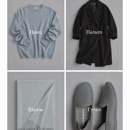
Цамц
Пальто
Шааль
Гутал