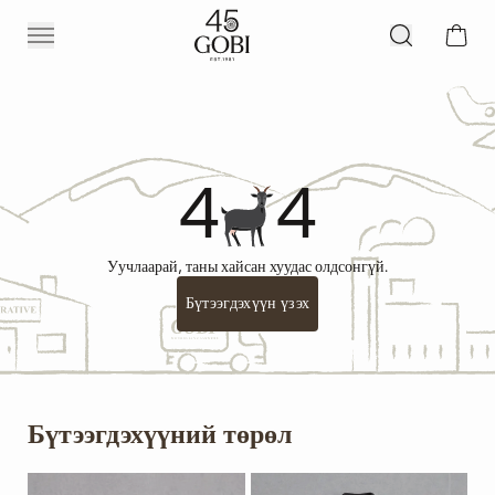
4
4
Уучлаарай, таны хайсан хуудас олдсонгүй.
Бүтээгдэхүүн үзэх
Бүтээгдэхүүний төрөл