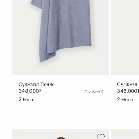
Сүлжмэл Пончо
Сүлжмэл
348,000₮
348,000
Үлдэгдэл 2
2
Өнгө
2
Өнгө