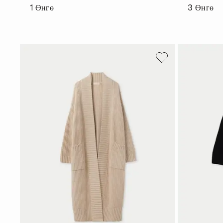
1
Өнгө
3
Өнгө