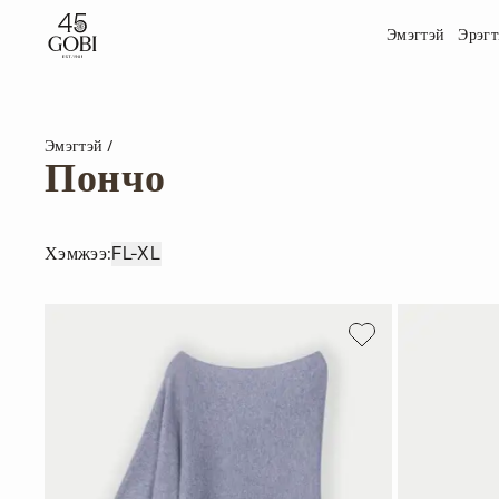
Эмэгтэй
Эрэгт
Эмэгтэй
Пончо
Хэмжээ
:
F
L-XL