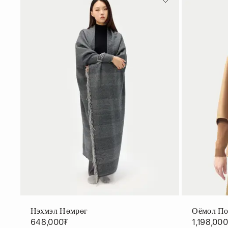
Нэхмэл Нөмрөг
Оёмол П
648,000₮
1,198,00