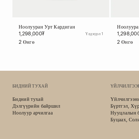
Ноолууран Урт Кардиган
Ноолуура
1,298,000₮
1,298,00
Үлдэгдэл 1
2
Өнгө
2
Өнгө
БИДНИЙ ТУХАЙ
ҮЙЛЧИЛГЭЭ
Бидний тухай
Үйлчилгээн
Дэлгүүрийн байршил
Бүртгэл, Хү
Ноолуур арчилгаа
Нууцлалын б
Буцаах, Сол