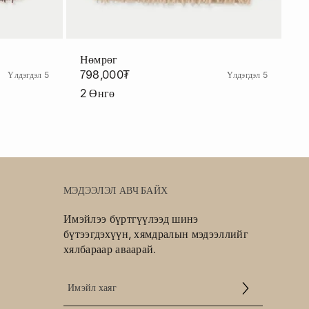
Нөмрөг
798,000₮
Үлдэгдэл 5
Үлдэгдэл 5
2
Өнгө
МЭДЭЭЛЭЛ АВЧ БАЙХ
Имэйлээ бүртгүүлээд шинэ
бүтээгдэхүүн, хямдралын мэдээллийг
хялбараар аваарай.