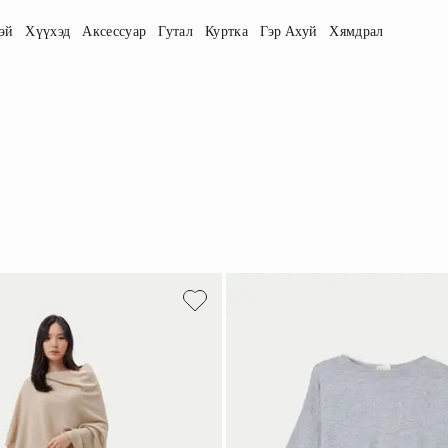
эй
Хүүхэд
Аксессуар
Гутал
Куртка
Гэр Ахуй
Хямдрал