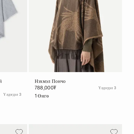
й
Нэхмэл Пончо
788,000₮
Үлдэгдэл 3
Үлдэгдэл 3
1
Өнгө