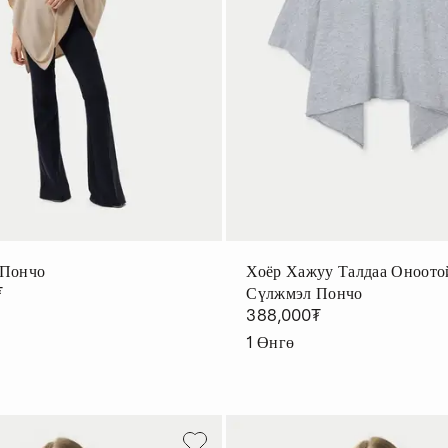
 Пончо
Хоёр Хажуу Талдаа Оноото
₮
Сүлжмэл Пончо
388,000₮
1
Өнгө