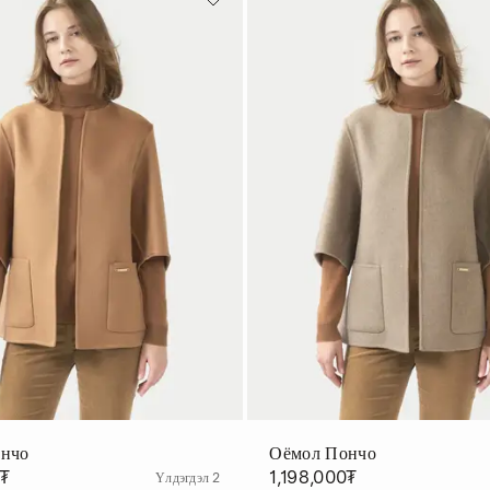
ончо
Оёмол Пончо
0₮
1,198,000₮
Үлдэгдэл 2