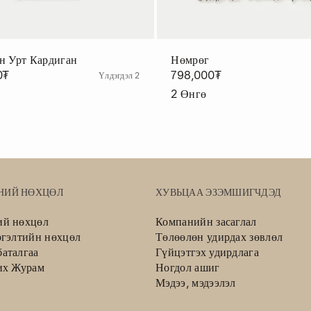
н Урт Кардиган
Нөмрөг
0₮
798,000₮
Үлдэгдэл 2
2
Өнгө
НИЙ НӨХЦӨЛ
ХУВЬЦАА ЭЗЭМШИГЧДЭД
ий нөхцөл
Компанийн засаглал
ргэлтийн нөхцөл
Төлөөлөн удирдах зөвлөл
аталгаа
Гүйцэтгэх удирдлага
их Журам
Ногдол ашиг
Мэдээ, мэдээлэл