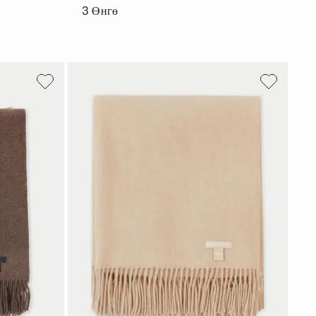
3
Өнгө