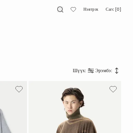
Нэвтрэх
Сагс [0]
Шүүх
:
Эрэмбэ
: